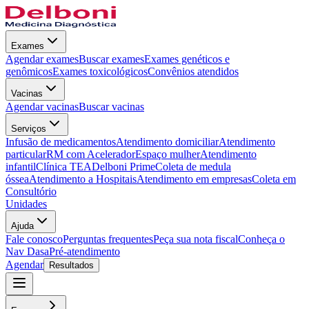
Exames
Agendar exames
Buscar exames
Exames genéticos e
genômicos
Exames toxicológicos
Convênios atendidos
Vacinas
Agendar vacinas
Buscar vacinas
Serviços
Infusão de medicamentos
Atendimento domiciliar
Atendimento
particular
RM com Acelerador
Espaço mulher
Atendimento
infantil
Clínica TEA
Delboni Prime
Coleta de medula
óssea
Atendimento a Hospitais
Atendimento em empresas
Coleta em
Consultório
Unidades
Ajuda
Fale conosco
Perguntas frequentes
Peça sua nota fiscal
Conheça o
Nav Dasa
Pré-atendimento
Agendar
Resultados