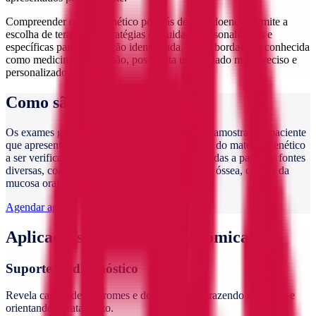
Compreender o fator genético por trás de uma doença permite a
escolha de terapias e estratégias de cuidado personalizadas e
específicas para a condição identificada. Essa abordagem, conhecida
como medicina de precisão, possibilita um cuidado mais preciso e
personalizado.
Como são realizados?
Os exames genéticos são realizados a partir de amostras do paciente
que apresentem conteúdo celular para extração do material genético
a ser verificado. Essas amostras podem ser obtidas a partir de fontes
diversas, como pele, sangue periférico, medula óssea, células da
mucosa oral e tecido tumoral.
Agendar agora
Aplicações da medicina genômica
Suporte ao diagnóstico
Revela causas de síndromes e doenças raras, trazendo respostas e
orientando o tratamento.