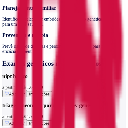
Planejamento Familiar
Identificar e selecionar embriões sem condição genética de risco
para um bebê saudável.
Prevenção e terapia
Prevê riscos de doenças e personaliza tratamentos para maior
eficácia terapêutica.
Exames genéticos mais agendados
nipt básico
a partir de
R$ 1.620,00
Adicionar
Informações
triagem neonatal por ngs - baby genes
a partir de
R$ 1.790,00
Adicionar
Informações