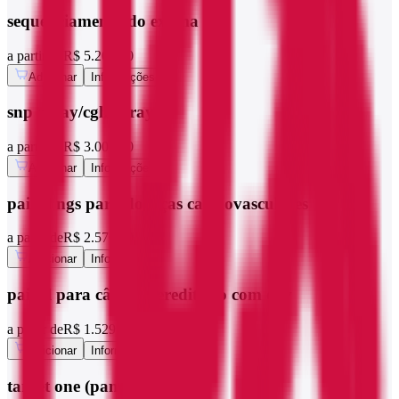
sequenciamento do exoma
a partir de
R$ 5.200,00
Adicionar
Informações
snp array/cgh array
a partir de
R$ 3.000,00
Adicionar
Informações
painel ngs para doenças cardiovasculares
a partir de
R$ 2.576,00
Adicionar
Informações
painel para câncer hereditário com cnv
a partir de
R$ 1.529,10
Adicionar
Informações
target one (pancâncer)