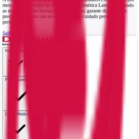
meio do maior centro de diagnóstico da América Latina. Utilizando
as mais avançadas inovações tecnológicas, garante diagnósticos
precisos e introduz um novo conceito de cuidado preventivo e
personalizado.
Saiba mais
Institucional
Para pacientes
Canal Médico