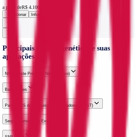
a partir de
R$ 4.100,00
Adicionar
Informações
Principais exames genéticos e suas
aplicações
NIPT (Teste Pré-Natal Não Invasivo)
Baby Genes
Painel NGS de Pesquisa para Portadores (PCGT)
Sequenciamento do Exoma
SNP-Array