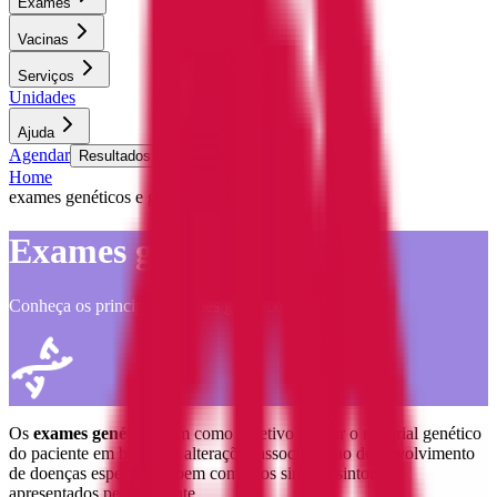
Exames
Vacinas
Serviços
Unidades
Ajuda
Agendar
Resultados de exames
Home
exames genéticos e genômicos
Exames genéticos
Conheça os principais exames genéticos e genômicos
Os
exames genéticos
têm como objetivo avaliar o material genético
do paciente em busca de alterações associadas ao desenvolvimento
de doenças específicas, bem como aos sinais e sintomas
apresentados pelo paciente.