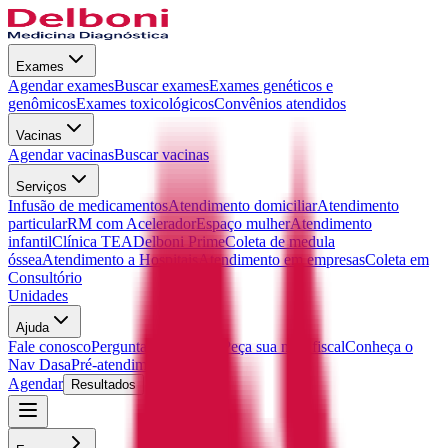
Exames
Agendar exames
Buscar exames
Exames genéticos e
genômicos
Exames toxicológicos
Convênios atendidos
Vacinas
Agendar vacinas
Buscar vacinas
Serviços
Infusão de medicamentos
Atendimento domiciliar
Atendimento
particular
RM com Acelerador
Espaço mulher
Atendimento
infantil
Clínica TEA
Delboni Prime
Coleta de medula
óssea
Atendimento a Hospitais
Atendimento em empresas
Coleta em
Consultório
Unidades
Ajuda
Fale conosco
Perguntas frequentes
Peça sua nota fiscal
Conheça o
Nav Dasa
Pré-atendimento
Agendar
Resultados