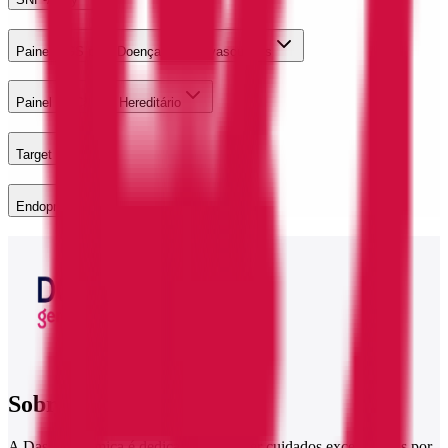
Painel NGS para Doenças Cardiovasculares
Painel de Câncer Hereditário
Target One
Endopredict
Sobre a Dasa Genômica
A Dasa Genômica é dedicada a fornecer cuidados excepcionais por