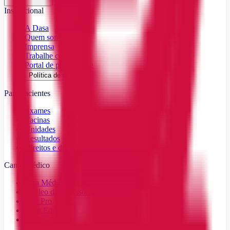
Institucional
A Dasa
Quem somos
Imprensa
Trabalhe conosco
Portal de privacidade
Política de cookies
Para pacientes
Exames
Vacinas
Unidades
Resultados
Direitos e deveres
Canal Médico
Para Médicos
Núcleo de Assessoria Médica
Nav Pro
Dasa Educa
Resultados