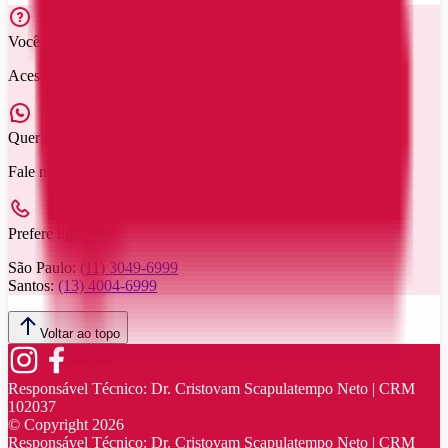
Você tem dúvidas?
Acesse nossas
perguntas frequentes
Quer entrar em contato?
Fale no nosso WhatsApp:
(11) 3049-6999
Prefere ligar?
São Paulo:
(11) 3049-6999
Santos:
(13) 4004-6999
Voltar ao topo
Responsável Técnico:
Dr. Cristovam Scapulatempo Neto | CRM
102037
© Copyright
2026
Responsável Técnico:
Dr. Cristovam Scapulatempo Neto | CRM