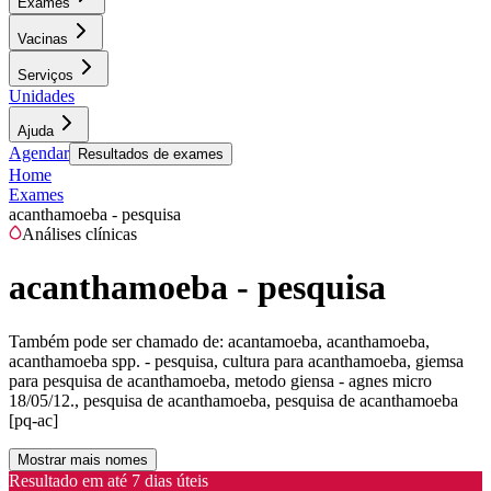
Exames
Vacinas
Serviços
Unidades
Ajuda
Agendar
Resultados de exames
Home
Exames
acanthamoeba - pesquisa
Análises clínicas
acanthamoeba - pesquisa
Também pode ser chamado de:
acantamoeba, acanthamoeba,
acanthamoeba spp. - pesquisa, cultura para acanthamoeba, giemsa
para pesquisa de acanthamoeba, metodo giensa - agnes micro
18/05/12., pesquisa de acanthamoeba, pesquisa de acanthamoeba
[pq-ac]
Mostrar mais nomes
Resultado em até
7 dias úteis