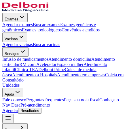
Exames
Agendar exames
Buscar exames
Exames genéticos e
genômicos
Exames toxicológicos
Convênios atendidos
Vacinas
Agendar vacinas
Buscar vacinas
Serviços
Infusão de medicamentos
Atendimento domiciliar
Atendimento
particular
RM com Acelerador
Espaço mulher
Atendimento
infantil
Clínica TEA
Delboni Prime
Coleta de medula
óssea
Atendimento a Hospitais
Atendimento em empresas
Coleta em
Consultório
Unidades
Ajuda
Fale conosco
Perguntas frequentes
Peça sua nota fiscal
Conheça o
Nav Dasa
Pré-atendimento
Agendar
Resultados