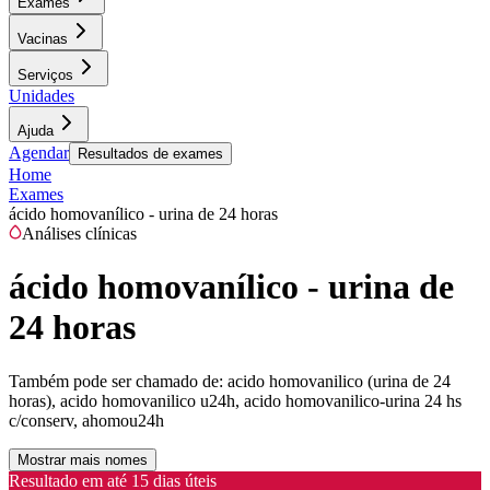
Exames
Vacinas
Serviços
Unidades
Ajuda
Agendar
Resultados de exames
Home
Exames
ácido homovanílico - urina de 24 horas
Análises clínicas
ácido homovanílico - urina de
24 horas
Também pode ser chamado de:
acido homovanilico (urina de 24
horas), acido homovanilico u24h, acido homovanilico-urina 24 hs
c/conserv, ahomou24h
Mostrar mais nomes
Resultado em até
15 dias úteis