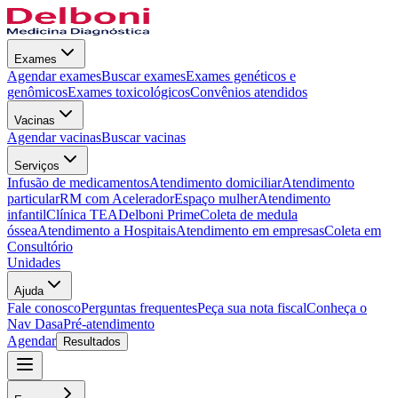
Exames
Agendar exames
Buscar exames
Exames genéticos e
genômicos
Exames toxicológicos
Convênios atendidos
Vacinas
Agendar vacinas
Buscar vacinas
Serviços
Infusão de medicamentos
Atendimento domiciliar
Atendimento
particular
RM com Acelerador
Espaço mulher
Atendimento
infantil
Clínica TEA
Delboni Prime
Coleta de medula
óssea
Atendimento a Hospitais
Atendimento em empresas
Coleta em
Consultório
Unidades
Ajuda
Fale conosco
Perguntas frequentes
Peça sua nota fiscal
Conheça o
Nav Dasa
Pré-atendimento
Agendar
Resultados