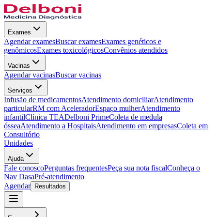
Exames
Agendar exames
Buscar exames
Exames genéticos e
genômicos
Exames toxicológicos
Convênios atendidos
Vacinas
Agendar vacinas
Buscar vacinas
Serviços
Infusão de medicamentos
Atendimento domiciliar
Atendimento
particular
RM com Acelerador
Espaço mulher
Atendimento
infantil
Clínica TEA
Delboni Prime
Coleta de medula
óssea
Atendimento a Hospitais
Atendimento em empresas
Coleta em
Consultório
Unidades
Ajuda
Fale conosco
Perguntas frequentes
Peça sua nota fiscal
Conheça o
Nav Dasa
Pré-atendimento
Agendar
Resultados