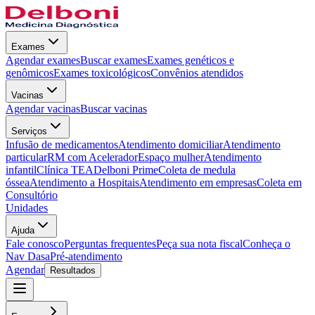
Exames
Agendar exames
Buscar exames
Exames genéticos e
genômicos
Exames toxicológicos
Convênios atendidos
Vacinas
Agendar vacinas
Buscar vacinas
Serviços
Infusão de medicamentos
Atendimento domiciliar
Atendimento
particular
RM com Acelerador
Espaço mulher
Atendimento
infantil
Clínica TEA
Delboni Prime
Coleta de medula
óssea
Atendimento a Hospitais
Atendimento em empresas
Coleta em
Consultório
Unidades
Ajuda
Fale conosco
Perguntas frequentes
Peça sua nota fiscal
Conheça o
Nav Dasa
Pré-atendimento
Agendar
Resultados