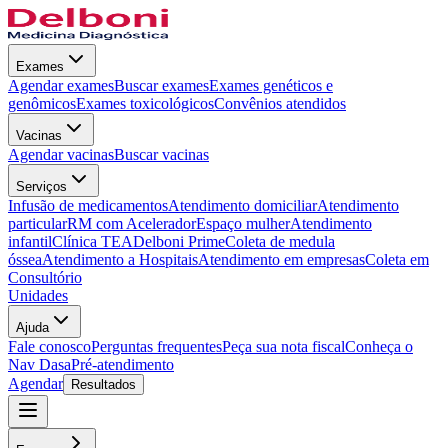
Exames
Agendar exames
Buscar exames
Exames genéticos e
genômicos
Exames toxicológicos
Convênios atendidos
Vacinas
Agendar vacinas
Buscar vacinas
Serviços
Infusão de medicamentos
Atendimento domiciliar
Atendimento
particular
RM com Acelerador
Espaço mulher
Atendimento
infantil
Clínica TEA
Delboni Prime
Coleta de medula
óssea
Atendimento a Hospitais
Atendimento em empresas
Coleta em
Consultório
Unidades
Ajuda
Fale conosco
Perguntas frequentes
Peça sua nota fiscal
Conheça o
Nav Dasa
Pré-atendimento
Agendar
Resultados