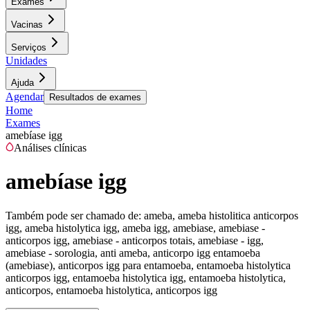
Exames
Vacinas
Serviços
Unidades
Ajuda
Agendar
Resultados de exames
Home
Exames
amebíase igg
Análises clínicas
amebíase igg
Também pode ser chamado de:
ameba, ameba histolitica anticorpos
igg, ameba histolytica igg, ameba igg, amebiase, amebiase -
anticorpos igg, amebiase - anticorpos totais, amebiase - igg,
amebiase - sorologia, anti ameba, anticorpo igg entamoeba
(amebiase), anticorpos igg para entamoeba, entamoeba histolytica
anticorpos igg, entamoeba histolytica igg, entamoeba histolytica,
anticorpos, entamoeba histolytica, anticorpos igg