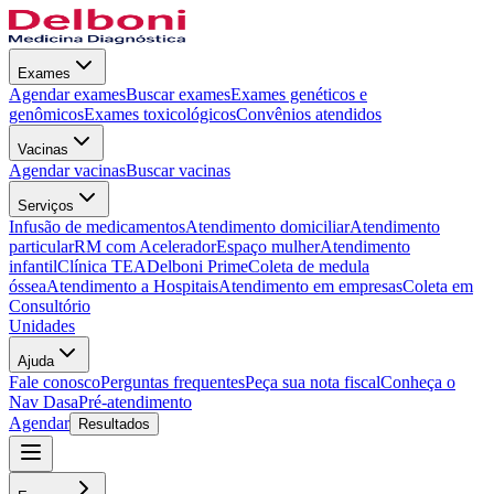
Exames
Agendar exames
Buscar exames
Exames genéticos e
genômicos
Exames toxicológicos
Convênios atendidos
Vacinas
Agendar vacinas
Buscar vacinas
Serviços
Infusão de medicamentos
Atendimento domiciliar
Atendimento
particular
RM com Acelerador
Espaço mulher
Atendimento
infantil
Clínica TEA
Delboni Prime
Coleta de medula
óssea
Atendimento a Hospitais
Atendimento em empresas
Coleta em
Consultório
Unidades
Ajuda
Fale conosco
Perguntas frequentes
Peça sua nota fiscal
Conheça o
Nav Dasa
Pré-atendimento
Agendar
Resultados