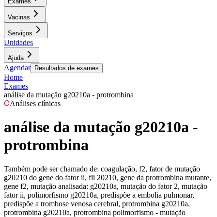
Exames
Vacinas
Serviços
Unidades
Ajuda
Agendar
Resultados de exames
Home
Exames
análise da mutação g20210a - protrombina
Análises clínicas
análise da mutação g20210a -
protrombina
Também pode ser chamado de:
coagulação, f2, fator de mutação
g20210 do gene do fator ii, fii 20210, gene da protrombina mutante,
gene f2, mutação analisada: g20210a, mutação do fator 2, mutação
fator ii, polimorfismo g20210a, predispõe a embolia pulmonar,
predispõe a trombose venosa cerebral, protrombina g20210a,
protrombina g20210a, protrombina polimorfismo - mutação