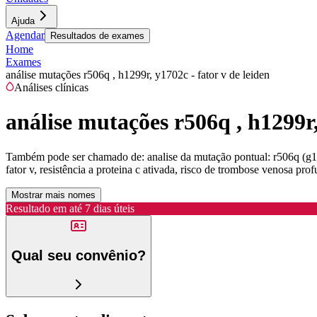
Ajuda
Agendar
Resultados de exames
Home
Exames
análise mutações r506q , h1299r, y1702c - fator v de leiden
Análises clínicas
análise mutações r506q , h1299r,
Também pode ser chamado de:
analise da mutação pontual: r506q (g16
fator v, resistência a proteina c ativada, risco de trombose venosa p
Mostrar mais nomes
Resultado em até
7 dias úteis
Qual seu convênio?