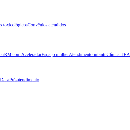
 toxicológicos
Convênios atendidos
lar
RM com Acelerador
Espaço mulher
Atendimento infantil
Clínica TEA
 Dasa
Pré-atendimento