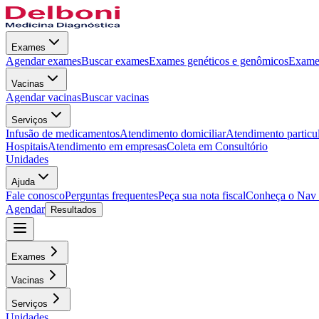
Exames
Agendar exames
Buscar exames
Exames genéticos e genômicos
Exames
Vacinas
Agendar vacinas
Buscar vacinas
Serviços
Infusão de medicamentos
Atendimento domiciliar
Atendimento particu
Hospitais
Atendimento em empresas
Coleta em Consultório
Unidades
Ajuda
Fale conosco
Perguntas frequentes
Peça sua nota fiscal
Conheça o Nav
Agendar
Resultados
Exames
Vacinas
Serviços
Unidades