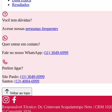
Dasa Educa
Resultados
Você tem dúvidas?
Acesse nossas
perguntas frequentes
Quer entrar em contato?
Fale no nosso WhatsApp:
(11) 3049-6999
Prefere ligar?
São Paulo:
(11) 3049-6999
Santos:
(13) 4004-6999
Voltar ao topo
Responsável Técnico:
Dr. Cristovam Scapulatempo Neto | CRM 102
© Copyright
2026