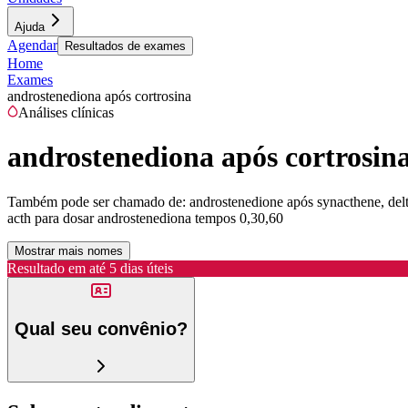
Ajuda
Agendar
Resultados de exames
Home
Exames
androstenediona após cortrosina
Análises clínicas
androstenediona após cortrosin
Também pode ser chamado de:
androstenedione após synacthene, delta
acth para dosar androstenediona tempos 0,30,60
Mostrar mais nomes
Resultado em até
5 dias úteis
Qual seu convênio?