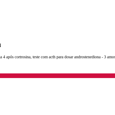
a
 4 após cortrosina, teste com acth para dosar androstenediona - 3 amost