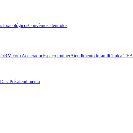
 toxicológicos
Convênios atendidos
lar
RM com Acelerador
Espaço mulher
Atendimento infantil
Clínica TEA
 Dasa
Pré-atendimento