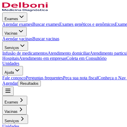
Exames
Agendar exames
Buscar exames
Exames genéticos e genômicos
Exames
Vacinas
Agendar vacinas
Buscar vacinas
Serviços
Infusão de medicamentos
Atendimento domiciliar
Atendimento particu
Hospitais
Atendimento em empresas
Coleta em Consultório
Unidades
Ajuda
Fale conosco
Perguntas frequentes
Peça sua nota fiscal
Conheça o Nav
Agendar
Resultados
Exames
Vacinas
Serviços
Unidades