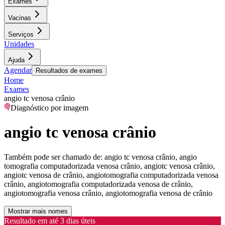
Exames
Vacinas
Serviços
Unidades
Ajuda
Agendar
Resultados de exames
Home
Exames
angio tc venosa crânio
Diagnóstico por imagem
angio tc venosa crânio
Também pode ser chamado de:
angio tc venosa crânio, angio
tomografia computadorizada venosa crânio, angiotc venosa crânio,
angiotc venosa de crânio, angiotomografia computadorizada venosa
crânio, angiotomografia computadorizada venosa de crânio,
angiotomografia venosa crânio, angiotomografia venosa de crânio
Mostrar mais nomes
Resultado em até
3 dias úteis