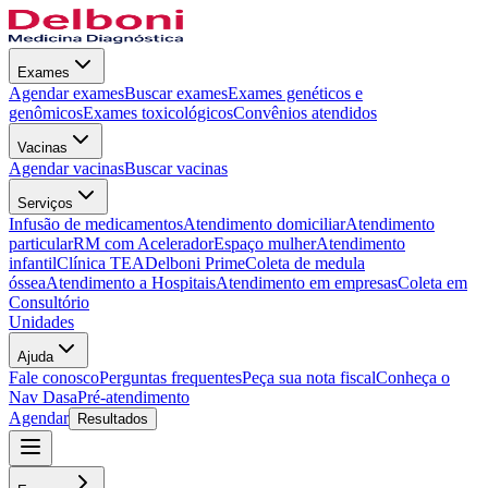
Exames
Agendar exames
Buscar exames
Exames genéticos e
genômicos
Exames toxicológicos
Convênios atendidos
Vacinas
Agendar vacinas
Buscar vacinas
Serviços
Infusão de medicamentos
Atendimento domiciliar
Atendimento
particular
RM com Acelerador
Espaço mulher
Atendimento
infantil
Clínica TEA
Delboni Prime
Coleta de medula
óssea
Atendimento a Hospitais
Atendimento em empresas
Coleta em
Consultório
Unidades
Ajuda
Fale conosco
Perguntas frequentes
Peça sua nota fiscal
Conheça o
Nav Dasa
Pré-atendimento
Agendar
Resultados