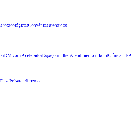
 toxicológicos
Convênios atendidos
lar
RM com Acelerador
Espaço mulher
Atendimento infantil
Clínica TEA
 Dasa
Pré-atendimento