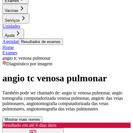
Exames
Vacinas
Serviços
Unidades
Ajuda
Agendar
Resultados de exames
Home
Exames
angio tc venosa pulmonar
Diagnóstico por imagem
angio tc venosa pulmonar
Também pode ser chamado de:
angio tc venosa pulmonar, angio
tomografia computadorizada venosa pulmonar, angiotc das veias
pulmonares, angiotomografia computadorizada das veias
pulmonares, angiotomografia das veias pulmonares
Mostrar mais nomes
Resultado em até
6 dias úteis