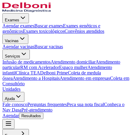
Exames
Agendar exames
Buscar exames
Exames genéticos e
genômicos
Exames toxicológicos
Convênios atendidos
Vacinas
Agendar vacinas
Buscar vacinas
Serviços
Infusão de medicamentos
Atendimento domiciliar
Atendimento
particular
RM com Acelerador
Espaço mulher
Atendimento
infantil
Clínica TEA
Delboni Prime
Coleta de medula
óssea
Atendimento a Hospitais
Atendimento em empresas
Coleta em
Consultório
Unidades
Ajuda
Fale conosco
Perguntas frequentes
Peça sua nota fiscal
Conheça o
Nav Dasa
Pré-atendimento
Agendar
Resultados