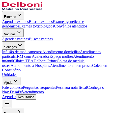
Exames
Agendar exames
Buscar exames
Exames genéticos e
genômicos
Exames toxicológicos
Convênios atendidos
Vacinas
Agendar vacinas
Buscar vacinas
Serviços
Infusão de medicamentos
Atendimento domiciliar
Atendimento
particular
RM com Acelerador
Espaço mulher
Atendimento
infantil
Clínica TEA
Delboni Prime
Coleta de medula
óssea
Atendimento a Hospitais
Atendimento em empresas
Coleta em
Consultório
Unidades
Ajuda
Fale conosco
Perguntas frequentes
Peça sua nota fiscal
Conheça o
Nav Dasa
Pré-atendimento
Agendar
Resultados