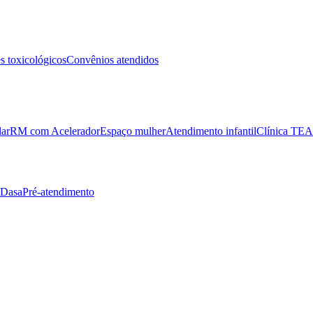
 toxicológicos
Convênios atendidos
lar
RM com Acelerador
Espaço mulher
Atendimento infantil
Clínica TEA
 Dasa
Pré-atendimento