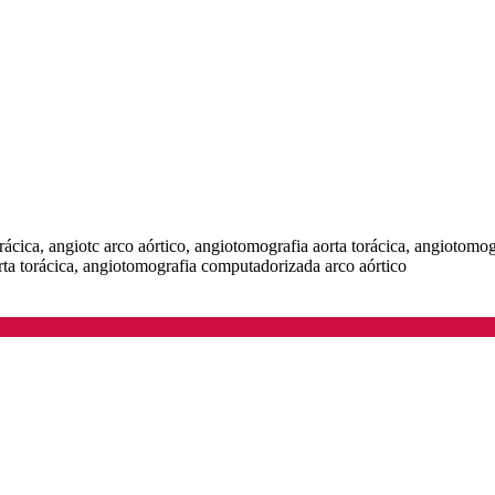
torácica, angiotc arco aórtico, angiotomografia aorta torácica, angiotomo
ta torácica, angiotomografia computadorizada arco aórtico