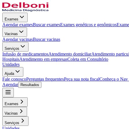
Exames
Agendar exames
Buscar exames
Exames genéticos e genômicos
Exames
Vacinas
Agendar vacinas
Buscar vacinas
Serviços
Infusão de medicamentos
Atendimento domiciliar
Atendimento particu
Hospitais
Atendimento em empresas
Coleta em Consultório
Unidades
Ajuda
Fale conosco
Perguntas frequentes
Peça sua nota fiscal
Conheça o Nav
Agendar
Resultados
Exames
Vacinas
Serviços
Unidades