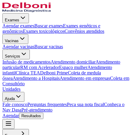
Exames
Agendar exames
Buscar exames
Exames genéticos e
genômicos
Exames toxicológicos
Convênios atendidos
Vacinas
Agendar vacinas
Buscar vacinas
Serviços
Infusão de medicamentos
Atendimento domiciliar
Atendimento
particular
RM com Acelerador
Espaço mulher
Atendimento
infantil
Clínica TEA
Delboni Prime
Coleta de medula
óssea
Atendimento a Hospitais
Atendimento em empresas
Coleta em
Consultório
Unidades
Ajuda
Fale conosco
Perguntas frequentes
Peça sua nota fiscal
Conheça o
Nav Dasa
Pré-atendimento
Agendar
Resultados