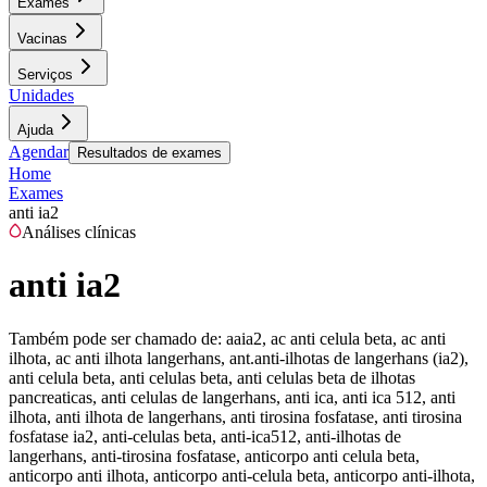
Exames
Vacinas
Serviços
Unidades
Ajuda
Agendar
Resultados de exames
Home
Exames
anti ia2
Análises clínicas
anti ia2
Também pode ser chamado de:
aaia2, ac anti celula beta, ac anti
ilhota, ac anti ilhota langerhans, ant.anti-ilhotas de langerhans (ia2),
anti celula beta, anti celulas beta, anti celulas beta de ilhotas
pancreaticas, anti celulas de langerhans, anti ica, anti ica 512, anti
ilhota, anti ilhota de langerhans, anti tirosina fosfatase, anti tirosina
fosfatase ia2, anti-celulas beta, anti-ica512, anti-ilhotas de
langerhans, anti-tirosina fosfatase, anticorpo anti celula beta,
anticorpo anti ilhota, anticorpo anti-celula beta, anticorpo anti-ilhota,