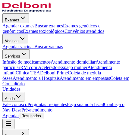
Exames
Agendar exames
Buscar exames
Exames genéticos e
genômicos
Exames toxicológicos
Convênios atendidos
Vacinas
Agendar vacinas
Buscar vacinas
Serviços
Infusão de medicamentos
Atendimento domiciliar
Atendimento
particular
RM com Acelerador
Espaço mulher
Atendimento
infantil
Clínica TEA
Delboni Prime
Coleta de medula
óssea
Atendimento a Hospitais
Atendimento em empresas
Coleta em
Consultório
Unidades
Ajuda
Fale conosco
Perguntas frequentes
Peça sua nota fiscal
Conheça o
Nav Dasa
Pré-atendimento
Agendar
Resultados