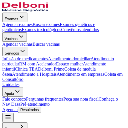
Exames
Agendar exames
Buscar exames
Exames genéticos e
genômicos
Exames toxicológicos
Convênios atendidos
Vacinas
Agendar vacinas
Buscar vacinas
Serviços
Infusão de medicamentos
Atendimento domiciliar
Atendimento
particular
RM com Acelerador
Espaço mulher
Atendimento
infantil
Clínica TEA
Delboni Prime
Coleta de medula
óssea
Atendimento a Hospitais
Atendimento em empresas
Coleta em
Consultório
Unidades
Ajuda
Fale conosco
Perguntas frequentes
Peça sua nota fiscal
Conheça o
Nav Dasa
Pré-atendimento
Agendar
Resultados