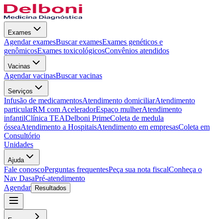
Exames
Agendar exames
Buscar exames
Exames genéticos e
genômicos
Exames toxicológicos
Convênios atendidos
Vacinas
Agendar vacinas
Buscar vacinas
Serviços
Infusão de medicamentos
Atendimento domiciliar
Atendimento
particular
RM com Acelerador
Espaço mulher
Atendimento
infantil
Clínica TEA
Delboni Prime
Coleta de medula
óssea
Atendimento a Hospitais
Atendimento em empresas
Coleta em
Consultório
Unidades
Ajuda
Fale conosco
Perguntas frequentes
Peça sua nota fiscal
Conheça o
Nav Dasa
Pré-atendimento
Agendar
Resultados