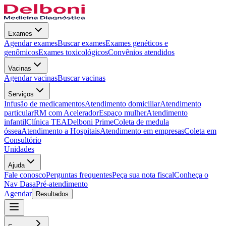
Exames
Agendar exames
Buscar exames
Exames genéticos e
genômicos
Exames toxicológicos
Convênios atendidos
Vacinas
Agendar vacinas
Buscar vacinas
Serviços
Infusão de medicamentos
Atendimento domiciliar
Atendimento
particular
RM com Acelerador
Espaço mulher
Atendimento
infantil
Clínica TEA
Delboni Prime
Coleta de medula
óssea
Atendimento a Hospitais
Atendimento em empresas
Coleta em
Consultório
Unidades
Ajuda
Fale conosco
Perguntas frequentes
Peça sua nota fiscal
Conheça o
Nav Dasa
Pré-atendimento
Agendar
Resultados