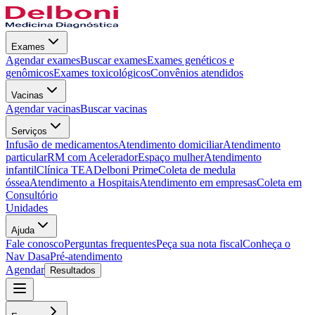
Exames
Agendar exames
Buscar exames
Exames genéticos e
genômicos
Exames toxicológicos
Convênios atendidos
Vacinas
Agendar vacinas
Buscar vacinas
Serviços
Infusão de medicamentos
Atendimento domiciliar
Atendimento
particular
RM com Acelerador
Espaço mulher
Atendimento
infantil
Clínica TEA
Delboni Prime
Coleta de medula
óssea
Atendimento a Hospitais
Atendimento em empresas
Coleta em
Consultório
Unidades
Ajuda
Fale conosco
Perguntas frequentes
Peça sua nota fiscal
Conheça o
Nav Dasa
Pré-atendimento
Agendar
Resultados