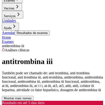
Exames
Vacinas
Serviços
Unidades
Ajuda
Agendar
Resultados de exames
Home
Exames
antitrombina iii
Análises clínicas
antitrombina iii
Também pode ser chamado de:
anti trombina, anti trombina
funcional, anti trombina iii, anti-trombina, antitrombina, antitrombina
funcional, antitrombina iii, antitrombina iii funcional, antitrombina,
at iii, antitrombina iii, at i i i, at-iii, at3, at3, atiii, atiii, cofator iii
heparina, atividade co fator heparínico, dosagem de antitrombina iii
Mostrar mais nomes
Resultado em até
3 dias úteis