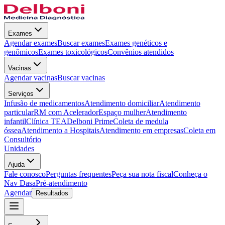
Exames
Agendar exames
Buscar exames
Exames genéticos e
genômicos
Exames toxicológicos
Convênios atendidos
Vacinas
Agendar vacinas
Buscar vacinas
Serviços
Infusão de medicamentos
Atendimento domiciliar
Atendimento
particular
RM com Acelerador
Espaço mulher
Atendimento
infantil
Clínica TEA
Delboni Prime
Coleta de medula
óssea
Atendimento a Hospitais
Atendimento em empresas
Coleta em
Consultório
Unidades
Ajuda
Fale conosco
Perguntas frequentes
Peça sua nota fiscal
Conheça o
Nav Dasa
Pré-atendimento
Agendar
Resultados