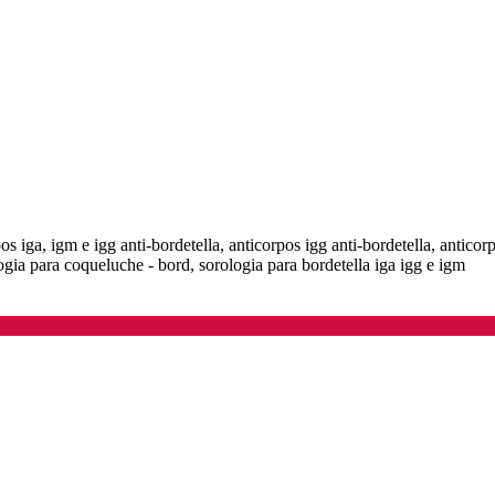
pos iga, igm e igg anti-bordetella, anticorpos igg anti-bordetella, anticor
ogia para coqueluche - bord, sorologia para bordetella iga igg e igm