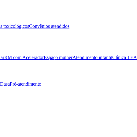
 toxicológicos
Convênios atendidos
lar
RM com Acelerador
Espaço mulher
Atendimento infantil
Clínica TEA
 Dasa
Pré-atendimento