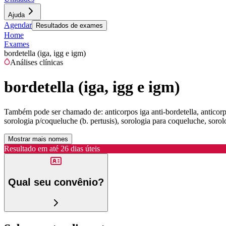
Ajuda
Agendar
Resultados de exames
Home
Exames
bordetella (iga, igg e igm)
Análises clínicas
bordetella (iga, igg e igm)
Também pode ser chamado de:
anticorpos iga anti-bordetella, anticor
sorologia p/coqueluche (b. pertusis), sorologia para coqueluche, sorol
Mostrar mais nomes
Resultado em até
26 dias úteis
Qual seu convênio?