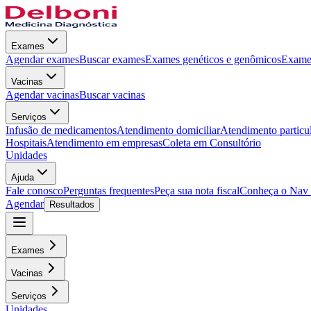
Exames
Agendar exames
Buscar exames
Exames genéticos e genômicos
Exames
Vacinas
Agendar vacinas
Buscar vacinas
Serviços
Infusão de medicamentos
Atendimento domiciliar
Atendimento particu
Hospitais
Atendimento em empresas
Coleta em Consultório
Unidades
Ajuda
Fale conosco
Perguntas frequentes
Peça sua nota fiscal
Conheça o Nav
Agendar
Resultados
Exames
Vacinas
Serviços
Unidades