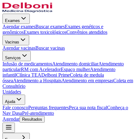
Exames
Agendar exames
Buscar exames
Exames genéticos e
genômicos
Exames toxicológicos
Convênios atendidos
Vacinas
Agendar vacinas
Buscar vacinas
Serviços
Infusão de medicamentos
Atendimento domiciliar
Atendimento
particular
RM com Acelerador
Espaço mulher
Atendimento
infantil
Clínica TEA
Delboni Prime
Coleta de medula
óssea
Atendimento a Hospitais
Atendimento em empresas
Coleta em
Consultório
Unidades
Ajuda
Fale conosco
Perguntas frequentes
Peça sua nota fiscal
Conheça o
Nav Dasa
Pré-atendimento
Agendar
Resultados