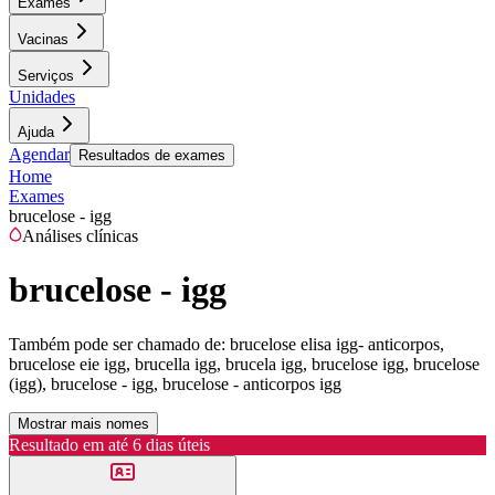
Exames
Vacinas
Serviços
Unidades
Ajuda
Agendar
Resultados de exames
Home
Exames
brucelose - igg
Análises clínicas
brucelose - igg
Também pode ser chamado de:
brucelose elisa igg- anticorpos,
brucelose eie igg, brucella igg, brucela igg, brucelose igg, brucelose
(igg), brucelose - igg, brucelose - anticorpos igg
Mostrar mais nomes
Resultado em até
6 dias úteis