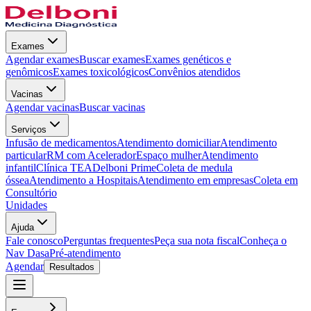
Exames
Agendar exames
Buscar exames
Exames genéticos e
genômicos
Exames toxicológicos
Convênios atendidos
Vacinas
Agendar vacinas
Buscar vacinas
Serviços
Infusão de medicamentos
Atendimento domiciliar
Atendimento
particular
RM com Acelerador
Espaço mulher
Atendimento
infantil
Clínica TEA
Delboni Prime
Coleta de medula
óssea
Atendimento a Hospitais
Atendimento em empresas
Coleta em
Consultório
Unidades
Ajuda
Fale conosco
Perguntas frequentes
Peça sua nota fiscal
Conheça o
Nav Dasa
Pré-atendimento
Agendar
Resultados