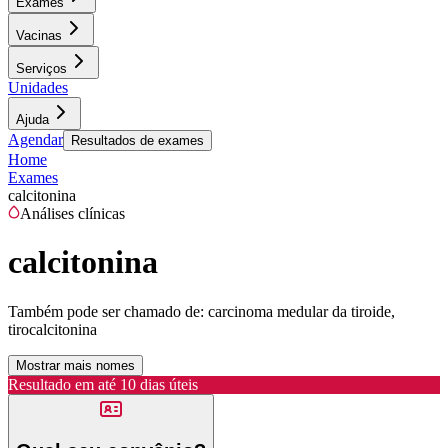
Exames
Vacinas
Serviços
Unidades
Ajuda
Agendar
Resultados de exames
Home
Exames
calcitonina
Análises clínicas
calcitonina
Também pode ser chamado de:
carcinoma medular da tiroide,
tirocalcitonina
Mostrar mais nomes
Resultado em até
10 dias úteis