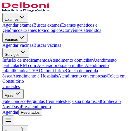
Exames
Agendar exames
Buscar exames
Exames genéticos e
genômicos
Exames toxicológicos
Convênios atendidos
Vacinas
Agendar vacinas
Buscar vacinas
Serviços
Infusão de medicamentos
Atendimento domiciliar
Atendimento
particular
RM com Acelerador
Espaço mulher
Atendimento
infantil
Clínica TEA
Delboni Prime
Coleta de medula
óssea
Atendimento a Hospitais
Atendimento em empresas
Coleta em
Consultório
Unidades
Ajuda
Fale conosco
Perguntas frequentes
Peça sua nota fiscal
Conheça o
Nav Dasa
Pré-atendimento
Agendar
Resultados