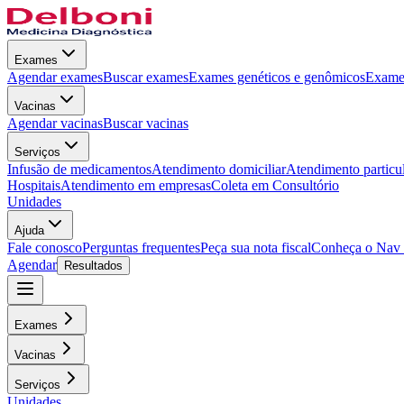
Exames
Agendar exames
Buscar exames
Exames genéticos e genômicos
Exames
Vacinas
Agendar vacinas
Buscar vacinas
Serviços
Infusão de medicamentos
Atendimento domiciliar
Atendimento particu
Hospitais
Atendimento em empresas
Coleta em Consultório
Unidades
Ajuda
Fale conosco
Perguntas frequentes
Peça sua nota fiscal
Conheça o Nav
Agendar
Resultados
Exames
Vacinas
Serviços
Unidades