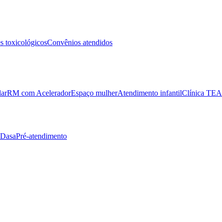
 toxicológicos
Convênios atendidos
lar
RM com Acelerador
Espaço mulher
Atendimento infantil
Clínica TEA
 Dasa
Pré-atendimento