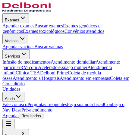
Exames
Agendar exames
Buscar exames
Exames genéticos e
genômicos
Exames toxicológicos
Convênios atendidos
Vacinas
Agendar vacinas
Buscar vacinas
Serviços
Infusão de medicamentos
Atendimento domiciliar
Atendimento
particular
RM com Acelerador
Espaço mulher
Atendimento
infantil
Clínica TEA
Delboni Prime
Coleta de medula
óssea
Atendimento a Hospitais
Atendimento em empresas
Coleta em
Consultório
Unidades
Ajuda
Fale conosco
Perguntas frequentes
Peça sua nota fiscal
Conheça o
Nav Dasa
Pré-atendimento
Agendar
Resultados