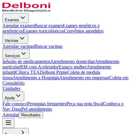
Exames
Agendar exames
Buscar exames
Exames genéticos e
genômicos
Exames toxicológicos
Convênios atendidos
Vacinas
Agendar vacinas
Buscar vacinas
Serviços
Infusão de medicamentos
Atendimento domiciliar
Atendimento
particular
RM com Acelerador
Espaço mulher
Atendimento
infantil
Clínica TEA
Delboni Prime
Coleta de medula
óssea
Atendimento a Hospitais
Atendimento em empresas
Coleta em
Consultório
Unidades
Ajuda
Fale conosco
Perguntas frequentes
Peça sua nota fiscal
Conheça o
Nav Dasa
Pré-atendimento
Agendar
Resultados