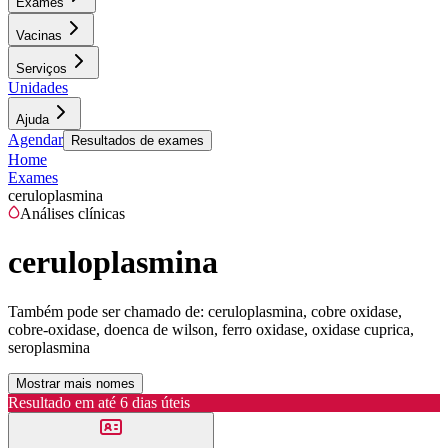
Exames
Vacinas
Serviços
Unidades
Ajuda
Agendar
Resultados de exames
Home
Exames
ceruloplasmina
Análises clínicas
ceruloplasmina
Também pode ser chamado de:
ceruloplasmina, cobre oxidase,
cobre-oxidase, doenca de wilson, ferro oxidase, oxidase cuprica,
seroplasmina
Mostrar mais nomes
Resultado em até
6 dias úteis