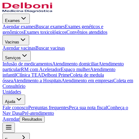
Exames
Agendar exames
Buscar exames
Exames genéticos e
genômicos
Exames toxicológicos
Convênios atendidos
Vacinas
Agendar vacinas
Buscar vacinas
Serviços
Infusão de medicamentos
Atendimento domiciliar
Atendimento
particular
RM com Acelerador
Espaço mulher
Atendimento
infantil
Clínica TEA
Delboni Prime
Coleta de medula
óssea
Atendimento a Hospitais
Atendimento em empresas
Coleta em
Consultório
Unidades
Ajuda
Fale conosco
Perguntas frequentes
Peça sua nota fiscal
Conheça o
Nav Dasa
Pré-atendimento
Agendar
Resultados