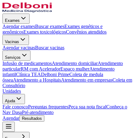
Exames
Agendar exames
Buscar exames
Exames genéticos e
genômicos
Exames toxicológicos
Convênios atendidos
Vacinas
Agendar vacinas
Buscar vacinas
Serviços
Infusão de medicamentos
Atendimento domiciliar
Atendimento
particular
RM com Acelerador
Espaço mulher
Atendimento
infantil
Clínica TEA
Delboni Prime
Coleta de medula
óssea
Atendimento a Hospitais
Atendimento em empresas
Coleta em
Consultório
Unidades
Ajuda
Fale conosco
Perguntas frequentes
Peça sua nota fiscal
Conheça o
Nav Dasa
Pré-atendimento
Agendar
Resultados