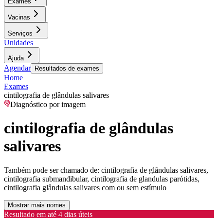
Exames
Vacinas
Serviços
Unidades
Ajuda
Agendar
Resultados de exames
Home
Exames
cintilografia de glândulas salivares
Diagnóstico por imagem
cintilografia de glândulas
salivares
Também pode ser chamado de:
cintilografia de glândulas salivares,
cintilografia submandibular, cintilografia de glandulas parótidas,
cintilografia glândulas salivares com ou sem estímulo
Mostrar mais nomes
Resultado em até
4 dias úteis