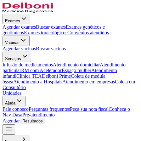
Exames
Agendar exames
Buscar exames
Exames genéticos e
genômicos
Exames toxicológicos
Convênios atendidos
Vacinas
Agendar vacinas
Buscar vacinas
Serviços
Infusão de medicamentos
Atendimento domiciliar
Atendimento
particular
RM com Acelerador
Espaço mulher
Atendimento
infantil
Clínica TEA
Delboni Prime
Coleta de medula
óssea
Atendimento a Hospitais
Atendimento em empresas
Coleta em
Consultório
Unidades
Ajuda
Fale conosco
Perguntas frequentes
Peça sua nota fiscal
Conheça o
Nav Dasa
Pré-atendimento
Agendar
Resultados