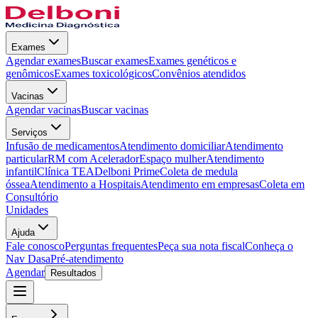
Exames
Agendar exames
Buscar exames
Exames genéticos e
genômicos
Exames toxicológicos
Convênios atendidos
Vacinas
Agendar vacinas
Buscar vacinas
Serviços
Infusão de medicamentos
Atendimento domiciliar
Atendimento
particular
RM com Acelerador
Espaço mulher
Atendimento
infantil
Clínica TEA
Delboni Prime
Coleta de medula
óssea
Atendimento a Hospitais
Atendimento em empresas
Coleta em
Consultório
Unidades
Ajuda
Fale conosco
Perguntas frequentes
Peça sua nota fiscal
Conheça o
Nav Dasa
Pré-atendimento
Agendar
Resultados