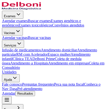
Exames
Agendar exames
Buscar exames
Exames genéticos e
genômicos
Exames toxicológicos
Convênios atendidos
Vacinas
Agendar vacinas
Buscar vacinas
Serviços
Infusão de medicamentos
Atendimento domiciliar
Atendimento
particular
RM com Acelerador
Espaço mulher
Atendimento
infantil
Clínica TEA
Delboni Prime
Coleta de medula
óssea
Atendimento a Hospitais
Atendimento em empresas
Coleta em
Consultório
Unidades
Ajuda
Fale conosco
Perguntas frequentes
Peça sua nota fiscal
Conheça o
Nav Dasa
Pré-atendimento
Agendar
Resultados