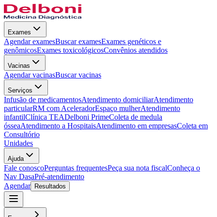
Exames
Agendar exames
Buscar exames
Exames genéticos e
genômicos
Exames toxicológicos
Convênios atendidos
Vacinas
Agendar vacinas
Buscar vacinas
Serviços
Infusão de medicamentos
Atendimento domiciliar
Atendimento
particular
RM com Acelerador
Espaço mulher
Atendimento
infantil
Clínica TEA
Delboni Prime
Coleta de medula
óssea
Atendimento a Hospitais
Atendimento em empresas
Coleta em
Consultório
Unidades
Ajuda
Fale conosco
Perguntas frequentes
Peça sua nota fiscal
Conheça o
Nav Dasa
Pré-atendimento
Agendar
Resultados