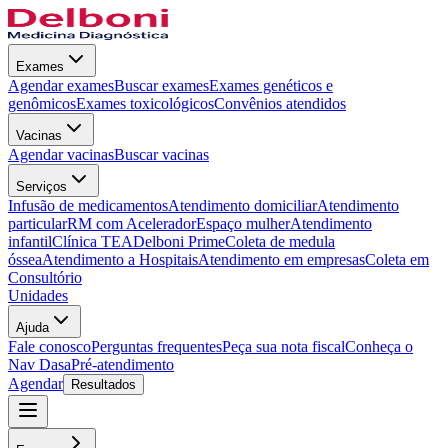
Exames
Agendar exames
Buscar exames
Exames genéticos e
genômicos
Exames toxicológicos
Convênios atendidos
Vacinas
Agendar vacinas
Buscar vacinas
Serviços
Infusão de medicamentos
Atendimento domiciliar
Atendimento
particular
RM com Acelerador
Espaço mulher
Atendimento
infantil
Clínica TEA
Delboni Prime
Coleta de medula
óssea
Atendimento a Hospitais
Atendimento em empresas
Coleta em
Consultório
Unidades
Ajuda
Fale conosco
Perguntas frequentes
Peça sua nota fiscal
Conheça o
Nav Dasa
Pré-atendimento
Agendar
Resultados