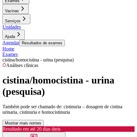
Exames
Vacinas
Serviços
Unidades
Ajuda
Agendar
Resultados de exames
Home
Exames
cistina/homocistina - urina (pesquisa)
Análises clínicas
cistina/homocistina - urina
(pesquisa)
Também pode ser chamado de:
cistinuria – dosagem de cistina
urinaria, cistinuria e homocistinuria
Mostrar mais nomes
Resultado em até
20 dias úteis