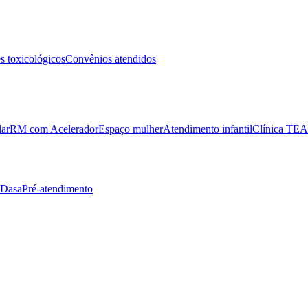
 toxicológicos
Convênios atendidos
lar
RM com Acelerador
Espaço mulher
Atendimento infantil
Clínica TEA
 Dasa
Pré-atendimento