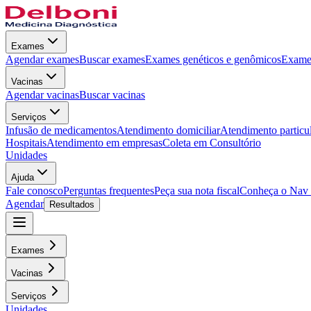
Exames
Agendar exames
Buscar exames
Exames genéticos e genômicos
Exames
Vacinas
Agendar vacinas
Buscar vacinas
Serviços
Infusão de medicamentos
Atendimento domiciliar
Atendimento particu
Hospitais
Atendimento em empresas
Coleta em Consultório
Unidades
Ajuda
Fale conosco
Perguntas frequentes
Peça sua nota fiscal
Conheça o Nav
Agendar
Resultados
Exames
Vacinas
Serviços
Unidades