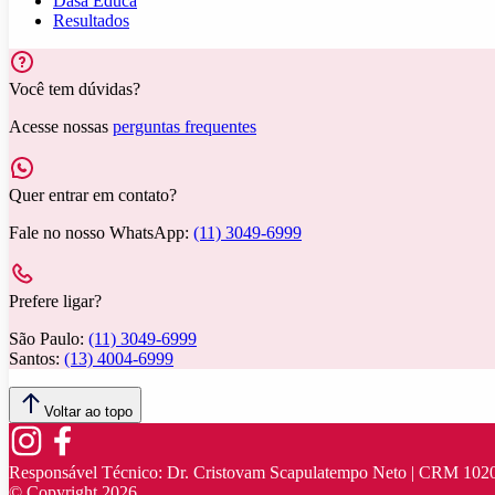
Dasa Educa
Resultados
Você tem dúvidas?
Acesse nossas
perguntas frequentes
Quer entrar em contato?
Fale no nosso WhatsApp:
(11) 3049-6999
Prefere ligar?
São Paulo:
(11) 3049-6999
Santos:
(13) 4004-6999
Voltar ao topo
Responsável Técnico:
Dr. Cristovam Scapulatempo Neto | CRM 102
© Copyright
2026