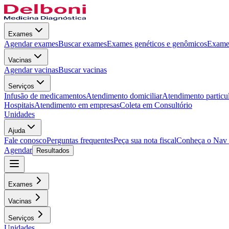
Exames
Agendar exames
Buscar exames
Exames genéticos e genômicos
Exames
Vacinas
Agendar vacinas
Buscar vacinas
Serviços
Infusão de medicamentos
Atendimento domiciliar
Atendimento particu
Hospitais
Atendimento em empresas
Coleta em Consultório
Unidades
Ajuda
Fale conosco
Perguntas frequentes
Peça sua nota fiscal
Conheça o Nav
Agendar
Resultados
Exames
Vacinas
Serviços
Unidades