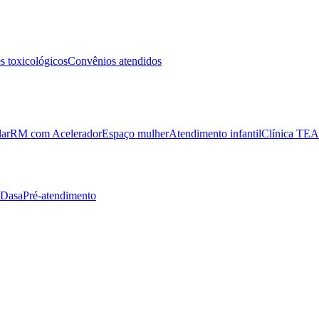
 toxicológicos
Convênios atendidos
lar
RM com Acelerador
Espaço mulher
Atendimento infantil
Clínica TEA
 Dasa
Pré-atendimento