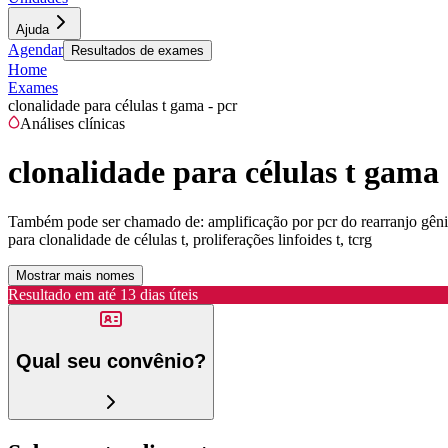
Ajuda
Agendar
Resultados de exames
Home
Exames
clonalidade para células t gama - pcr
Análises clínicas
clonalidade para células t gama 
Também pode ser chamado de:
amplificação por pcr do rearranjo gênic
para clonalidade de células t, proliferações linfoides t, tcrg
Mostrar mais nomes
Resultado em até
13 dias úteis
Qual seu convênio?