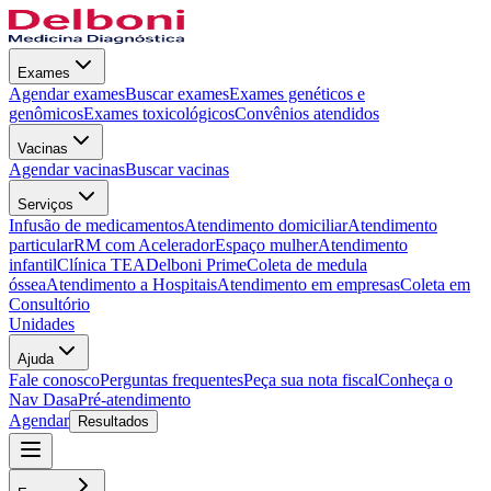
Exames
Agendar exames
Buscar exames
Exames genéticos e
genômicos
Exames toxicológicos
Convênios atendidos
Vacinas
Agendar vacinas
Buscar vacinas
Serviços
Infusão de medicamentos
Atendimento domiciliar
Atendimento
particular
RM com Acelerador
Espaço mulher
Atendimento
infantil
Clínica TEA
Delboni Prime
Coleta de medula
óssea
Atendimento a Hospitais
Atendimento em empresas
Coleta em
Consultório
Unidades
Ajuda
Fale conosco
Perguntas frequentes
Peça sua nota fiscal
Conheça o
Nav Dasa
Pré-atendimento
Agendar
Resultados