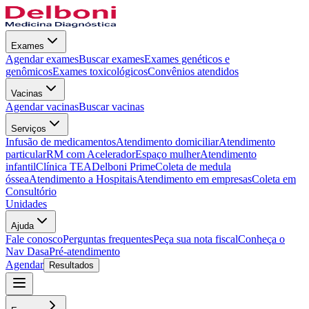
Exames
Agendar exames
Buscar exames
Exames genéticos e
genômicos
Exames toxicológicos
Convênios atendidos
Vacinas
Agendar vacinas
Buscar vacinas
Serviços
Infusão de medicamentos
Atendimento domiciliar
Atendimento
particular
RM com Acelerador
Espaço mulher
Atendimento
infantil
Clínica TEA
Delboni Prime
Coleta de medula
óssea
Atendimento a Hospitais
Atendimento em empresas
Coleta em
Consultório
Unidades
Ajuda
Fale conosco
Perguntas frequentes
Peça sua nota fiscal
Conheça o
Nav Dasa
Pré-atendimento
Agendar
Resultados