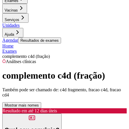
Exames
Vacinas
Serviços
Unidades
Ajuda
Agendar
Resultados de exames
Home
Exames
complemento c4d (fração)
Análises clínicas
complemento c4d (fração)
Também pode ser chamado de:
c4d fragmento, fracao c4d, fracao
cd4
Mostrar mais nomes
Resultado em até
12 dias úteis