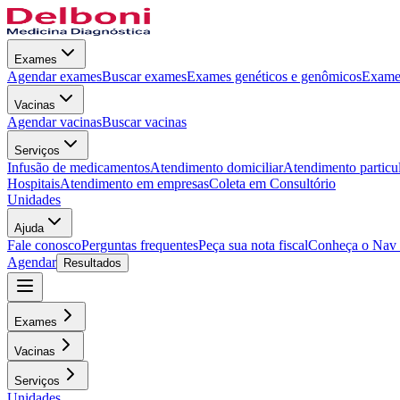
Exames
Agendar exames
Buscar exames
Exames genéticos e genômicos
Exames
Vacinas
Agendar vacinas
Buscar vacinas
Serviços
Infusão de medicamentos
Atendimento domiciliar
Atendimento particu
Hospitais
Atendimento em empresas
Coleta em Consultório
Unidades
Ajuda
Fale conosco
Perguntas frequentes
Peça sua nota fiscal
Conheça o Nav
Agendar
Resultados
Exames
Vacinas
Serviços
Unidades