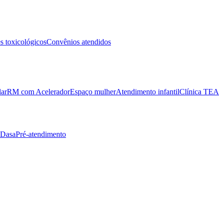
 toxicológicos
Convênios atendidos
lar
RM com Acelerador
Espaço mulher
Atendimento infantil
Clínica TEA
 Dasa
Pré-atendimento