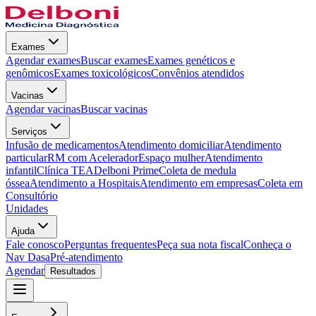
Exames
Agendar exames
Buscar exames
Exames genéticos e
genômicos
Exames toxicológicos
Convênios atendidos
Vacinas
Agendar vacinas
Buscar vacinas
Serviços
Infusão de medicamentos
Atendimento domiciliar
Atendimento
particular
RM com Acelerador
Espaço mulher
Atendimento
infantil
Clínica TEA
Delboni Prime
Coleta de medula
óssea
Atendimento a Hospitais
Atendimento em empresas
Coleta em
Consultório
Unidades
Ajuda
Fale conosco
Perguntas frequentes
Peça sua nota fiscal
Conheça o
Nav Dasa
Pré-atendimento
Agendar
Resultados