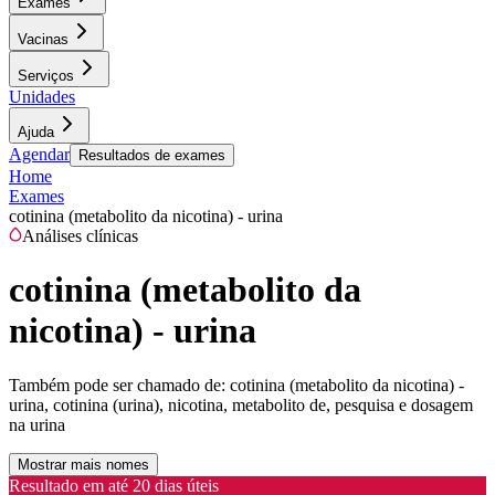
Exames
Vacinas
Serviços
Unidades
Ajuda
Agendar
Resultados de exames
Home
Exames
cotinina (metabolito da nicotina) - urina
Análises clínicas
cotinina (metabolito da
nicotina) - urina
Também pode ser chamado de:
cotinina (metabolito da nicotina) -
urina, cotinina (urina), nicotina, metabolito de, pesquisa e dosagem
na urina
Mostrar mais nomes
Resultado em até
20 dias úteis