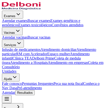
Exames
Agendar exames
Buscar exames
Exames genéticos e
genômicos
Exames toxicológicos
Convênios atendidos
Vacinas
Agendar vacinas
Buscar vacinas
Serviços
Infusão de medicamentos
Atendimento domiciliar
Atendimento
particular
RM com Acelerador
Espaço mulher
Atendimento
infantil
Clínica TEA
Delboni Prime
Coleta de medula
óssea
Atendimento a Hospitais
Atendimento em empresas
Coleta em
Consultório
Unidades
Ajuda
Fale conosco
Perguntas frequentes
Peça sua nota fiscal
Conheça o
Nav Dasa
Pré-atendimento
Agendar
Resultados