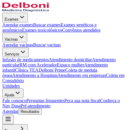
Exames
Agendar exames
Buscar exames
Exames genéticos e
genômicos
Exames toxicológicos
Convênios atendidos
Vacinas
Agendar vacinas
Buscar vacinas
Serviços
Infusão de medicamentos
Atendimento domiciliar
Atendimento
particular
RM com Acelerador
Espaço mulher
Atendimento
infantil
Clínica TEA
Delboni Prime
Coleta de medula
óssea
Atendimento a Hospitais
Atendimento em empresas
Coleta em
Consultório
Unidades
Ajuda
Fale conosco
Perguntas frequentes
Peça sua nota fiscal
Conheça o
Nav Dasa
Pré-atendimento
Agendar
Resultados