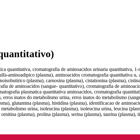
quantitativo)
a quantitativa, cromatografia de aminoacidos urinaria quantitativa, 1-me
, alfa-aminoadipico (plasma), aminoacidos cromatografia quantitativa u,
noisobutirico (plasma), carnosina (plasma), cistationina (plasma), cistin
afia de aminoacidos (sangue- quantitativo), cromatografia de aminoaci
omatografia plasmatica quantitativa aminoacidos, cromatografia quantit
erros inatos do metabolismo urina, erros inatos do metabolismo (sangu
asma), glutamina (plasma), histidina (plasma), identificacao de aminoaci
o metabolismo urina, isoleucina (plasma), isoleucina urina, leucina (plas
itina (plasma), prolina (plasma), serina (plasma), taurina (plasma), tir