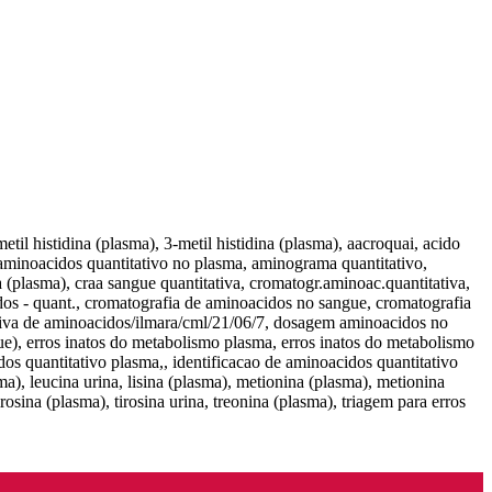
til histidina (plasma), 3-metil histidina (plasma), aacroquai, acido
 aminoacidos quantitativo no plasma, aminograma quantitativo,
a (plasma), craa sangue quantitativa, cromatogr.aminoac.quantitativa,
dos - quant., cromatografia de aminoacidos no sangue, cromatografia
ativa de aminoacidos/ilmara/cml/21/06/7, dosagem aminoacidos no
e), erros inatos do metabolismo plasma, erros inatos do metabolismo
dos quantitativo plasma,, identificacao de aminoacidos quantitativo
ma), leucina urina, lisina (plasma), metionina (plasma), metionina
osina (plasma), tirosina urina, treonina (plasma), triagem para erros