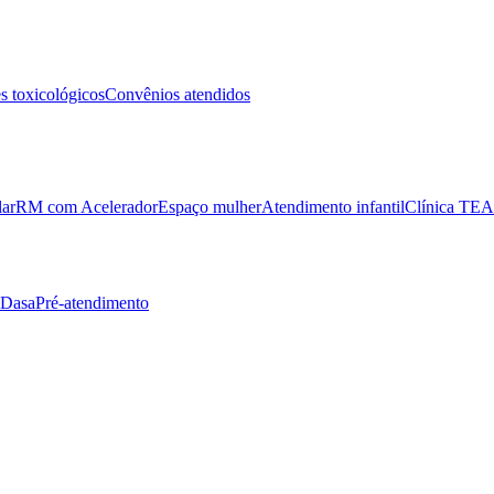
 toxicológicos
Convênios atendidos
lar
RM com Acelerador
Espaço mulher
Atendimento infantil
Clínica TEA
 Dasa
Pré-atendimento