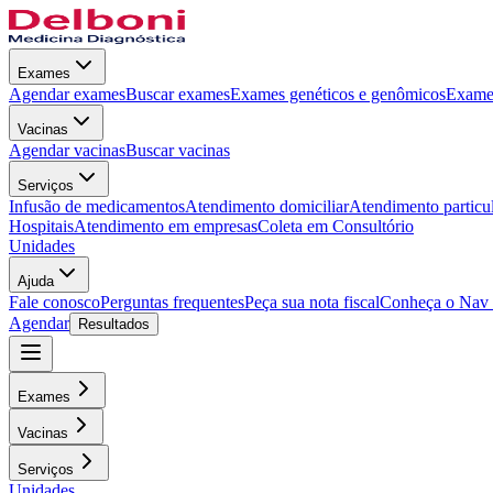
Exames
Agendar exames
Buscar exames
Exames genéticos e genômicos
Exames
Vacinas
Agendar vacinas
Buscar vacinas
Serviços
Infusão de medicamentos
Atendimento domiciliar
Atendimento particu
Hospitais
Atendimento em empresas
Coleta em Consultório
Unidades
Ajuda
Fale conosco
Perguntas frequentes
Peça sua nota fiscal
Conheça o Nav
Agendar
Resultados
Exames
Vacinas
Serviços
Unidades