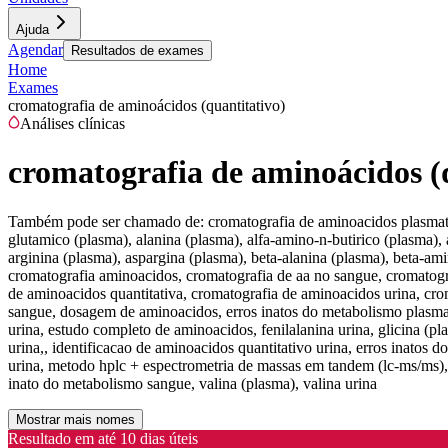
Ajuda
Agendar
Resultados de exames
Home
Exames
cromatografia de aminoácidos (quantitativo)
Análises clínicas
cromatografia de aminoácidos (
Também pode ser chamado de:
cromatografia de aminoacidos plasmatic
glutamico (plasma), alanina (plasma), alfa-amino-n-butirico (plasma)
arginina (plasma), aspargina (plasma), beta-alanina (plasma), beta-ami
cromatografia aminoacidos, cromatografia de aa no sangue, cromatogr
de aminoacidos quantitativa, cromatografia de aminoacidos urina, cr
sangue, dosagem de aminoacidos, erros inatos do metabolismo plasma, 
urina, estudo completo de aminoacidos, fenilalanina urina, glicina (pl
urina,, identificacao de aminoacidos quantitativo urina, erros inatos d
urina, metodo hplc + espectrometria de massas em tandem (lc-ms/ms), orn
inato do metabolismo sangue, valina (plasma), valina urina
Mostrar mais nomes
Resultado em até
10 dias úteis