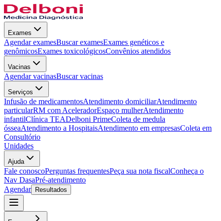
Exames
Agendar exames
Buscar exames
Exames genéticos e
genômicos
Exames toxicológicos
Convênios atendidos
Vacinas
Agendar vacinas
Buscar vacinas
Serviços
Infusão de medicamentos
Atendimento domiciliar
Atendimento
particular
RM com Acelerador
Espaço mulher
Atendimento
infantil
Clínica TEA
Delboni Prime
Coleta de medula
óssea
Atendimento a Hospitais
Atendimento em empresas
Coleta em
Consultório
Unidades
Ajuda
Fale conosco
Perguntas frequentes
Peça sua nota fiscal
Conheça o
Nav Dasa
Pré-atendimento
Agendar
Resultados