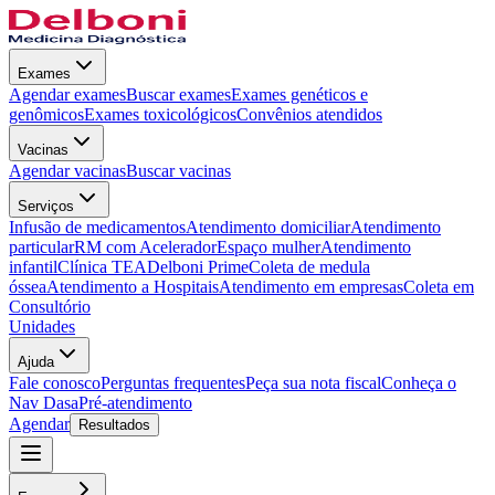
Exames
Agendar exames
Buscar exames
Exames genéticos e
genômicos
Exames toxicológicos
Convênios atendidos
Vacinas
Agendar vacinas
Buscar vacinas
Serviços
Infusão de medicamentos
Atendimento domiciliar
Atendimento
particular
RM com Acelerador
Espaço mulher
Atendimento
infantil
Clínica TEA
Delboni Prime
Coleta de medula
óssea
Atendimento a Hospitais
Atendimento em empresas
Coleta em
Consultório
Unidades
Ajuda
Fale conosco
Perguntas frequentes
Peça sua nota fiscal
Conheça o
Nav Dasa
Pré-atendimento
Agendar
Resultados