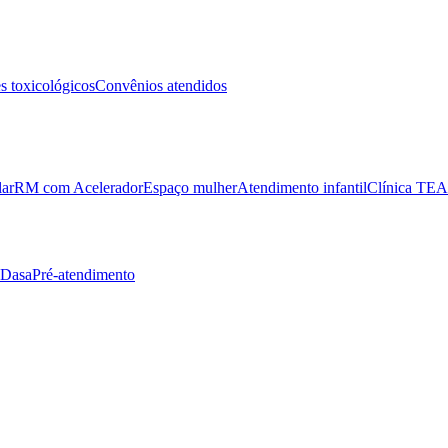
 toxicológicos
Convênios atendidos
lar
RM com Acelerador
Espaço mulher
Atendimento infantil
Clínica TEA
 Dasa
Pré-atendimento