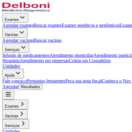
Exames
Agendar exames
Buscar exames
Exames genéticos e genômicos
Exames
Vacinas
Agendar vacinas
Buscar vacinas
Serviços
Infusão de medicamentos
Atendimento domiciliar
Atendimento particu
Hospitais
Atendimento em empresas
Coleta em Consultório
Unidades
Ajuda
Fale conosco
Perguntas frequentes
Peça sua nota fiscal
Conheça o Nav
Agendar
Resultados
Exames
Vacinas
Serviços
Unidades