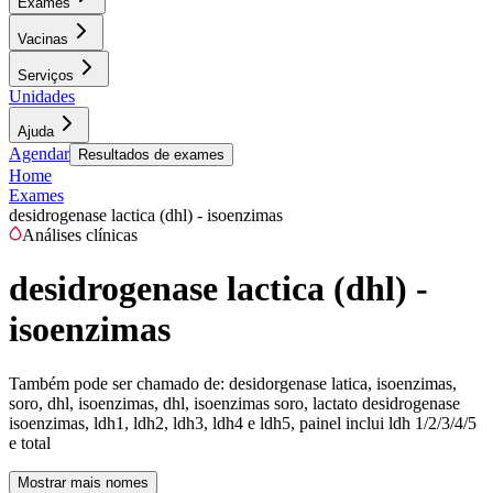
Exames
Vacinas
Serviços
Unidades
Ajuda
Agendar
Resultados de exames
Home
Exames
desidrogenase lactica (dhl) - isoenzimas
Análises clínicas
desidrogenase lactica (dhl) -
isoenzimas
Também pode ser chamado de:
desidorgenase latica, isoenzimas,
soro, dhl, isoenzimas, dhl, isoenzimas soro, lactato desidrogenase
isoenzimas, ldh1, ldh2, ldh3, ldh4 e ldh5, painel inclui ldh 1/2/3/4/5
e total
Mostrar mais nomes