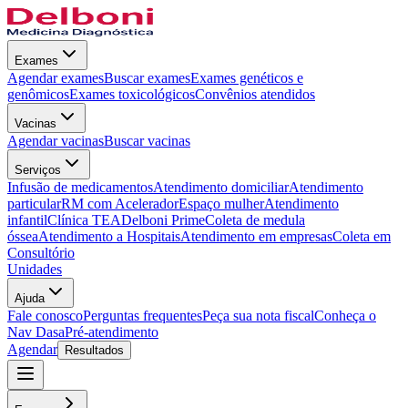
Exames
Agendar exames
Buscar exames
Exames genéticos e
genômicos
Exames toxicológicos
Convênios atendidos
Vacinas
Agendar vacinas
Buscar vacinas
Serviços
Infusão de medicamentos
Atendimento domiciliar
Atendimento
particular
RM com Acelerador
Espaço mulher
Atendimento
infantil
Clínica TEA
Delboni Prime
Coleta de medula
óssea
Atendimento a Hospitais
Atendimento em empresas
Coleta em
Consultório
Unidades
Ajuda
Fale conosco
Perguntas frequentes
Peça sua nota fiscal
Conheça o
Nav Dasa
Pré-atendimento
Agendar
Resultados