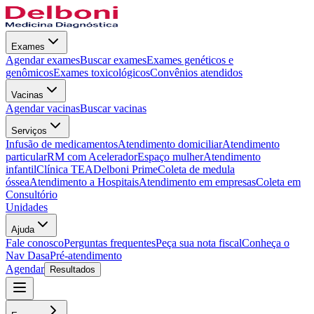
Exames
Agendar exames
Buscar exames
Exames genéticos e
genômicos
Exames toxicológicos
Convênios atendidos
Vacinas
Agendar vacinas
Buscar vacinas
Serviços
Infusão de medicamentos
Atendimento domiciliar
Atendimento
particular
RM com Acelerador
Espaço mulher
Atendimento
infantil
Clínica TEA
Delboni Prime
Coleta de medula
óssea
Atendimento a Hospitais
Atendimento em empresas
Coleta em
Consultório
Unidades
Ajuda
Fale conosco
Perguntas frequentes
Peça sua nota fiscal
Conheça o
Nav Dasa
Pré-atendimento
Agendar
Resultados